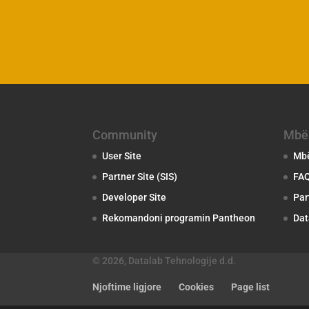
Community
Mbë
User Site
Mbë
Partner Site (SIS)
FA
Developer Site
Par
Rekomandoni programin Pantheon
Dat
© 2026, Datalab Tehnologije d.d.
Njoftime ligjore
Cookies
Page list