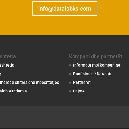
info@datalabks.com
shtetja
Kompani dhe partnerët
shtetja
Informata mbi kompanine
Q
Punësimi në Datalab
tnerët e shitjës dhe mbështetjës
Partnerët
alab Akademia
Lajme