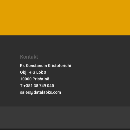
Kontakt
Rr. Konstandin Kristoforidhi
Obj. HIG Lok 3
10000 Prishtinë
T +381 38 749 045
sales@datalabks.com