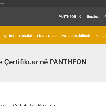
sers
PANTHEON
Hosting
Çmimi
Kontakti
Lista e shërbimeve të Kontabilitetit
Kontab
 e Çertifikuar në PANTHEON
Certifikata e fituar ofron: