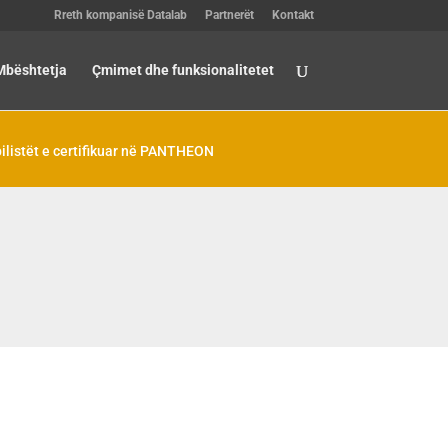
Rreth kompanisë Datalab
Partnerët
Kontakt
Mbështetja
Çmimet dhe funksionalitetet
ilistët e certifikuar në PANTHEON