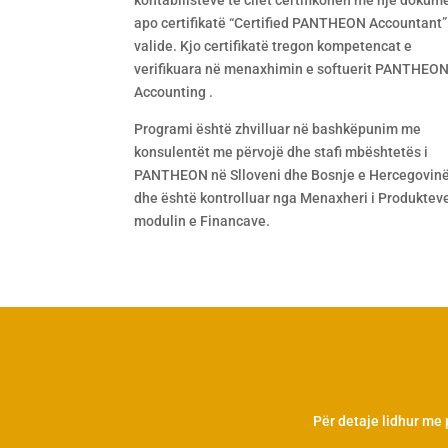
kontabilistëve të cilët certifikohen me një dokum
apo certifikatë “Certified PANTHEON Accountant”
valide. Kjo certifikatë tregon kompetencat e
verifikuara në menaxhimin e softuerit PANTHEO
Accounting .
Programi është zhvilluar në bashkëpunim me
konsulentët me përvojë dhe stafi mbështetës i
PANTHEON në Slloveni dhe Bosnje e Hercegovin
dhe është kontrolluar nga Menaxheri i Produktev
modulin e Financave.
Për detaje lidhur me