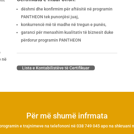
ent
dëshmi dhe konfirmim për aftësitë në programin
PANTHEON tek punonjësi juaj,
N
konkurrencë më të madhe në tregun e punës,
garanci për menaxhim kualitativ të biznesit duke
përdorur programin PANTHEON
ë
e në
Lista e Kontabilistëve të Certifikuar
Për më shumë infrmata
 programin e trajnimeve na telefononi në 038 749 045 apo na shkruani 