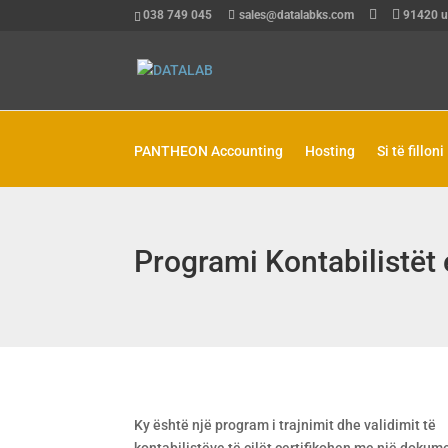
038 749 045
sales@datalabks.com
91420
u
PANTHEON Accounting
Hosting
Si të filloni
Programi Kontabilistët
Ky është një program i trajnimit dhe validimit të