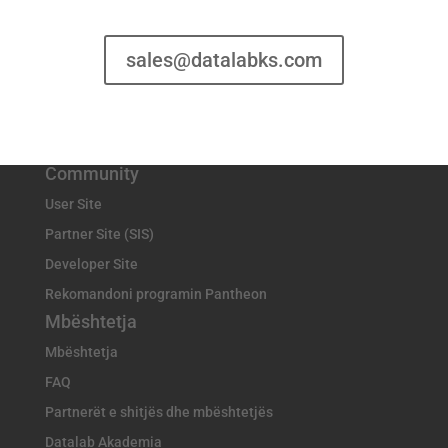
sales@datalabks.com
Community
User Site
Partner Site (SIS)
Developer Site
Rekomandoni programin Pantheon
Mbështetja
Mbështetja
FAQ
Partnerët e shitjës dhe mbështetjës
Datalab Akademia