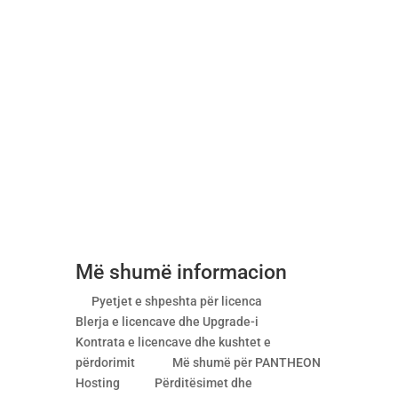
Mbështetja
Datalab së bashku me partnerët ofron
mbështetje cilësore për programin ERP
PANTHEON, kontaktoni konsulentët tanë në
+383 (0)38 749 045 ose shkruani e-mail në
support@datalabks.com
Më shumë informacion
Pyetjet e shpeshta për licenca
Blerja e licencave dhe Upgrade-i
Kontrata e licencave dhe kushtet e
përdorimit
Më shumë për PANTHEON
Hosting
Përditësimet dhe