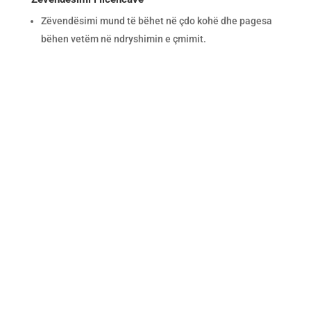
Zëvendësimi mund të bëhet në çdo kohë dhe pagesa
bëhen vetëm në ndryshimin e çmimit.
Për fillim të mbarë të
biznesit
Për fillim të mbarë të biznesit tuaj, përdorni
ERP programin PATHEON
Kërko