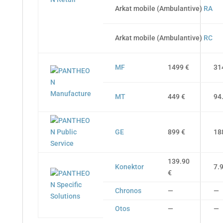
Arkat mobile (Ambulantive)
RA
Arkat mobile (Ambulantive)
RC
MF
1499 €
31
MT
449 €
94
GE
899 €
18
139.90
Konektor
7.
€
Chronos
—
—
Otos
—
—