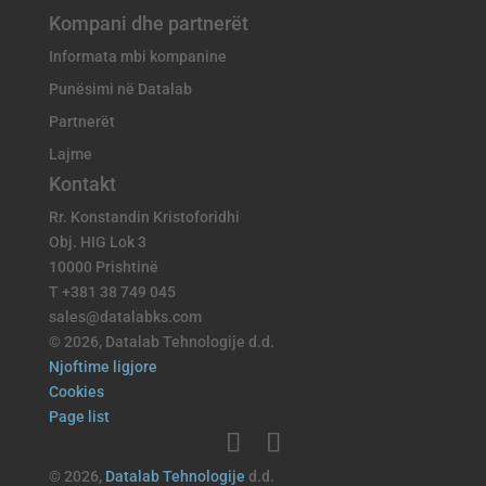
Kompani dhe partnerët
Informata mbi kompanine
Punësimi në Datalab
Partnerët
Lajme
Kontakt
Rr. Konstandin Kristoforidhi
Obj. HIG Lok 3
10000 Prishtinë
T +381 38 749 045
sales@datalabks.com
© 2026, Datalab Tehnologije d.d.
Njoftime ligjore
Cookies
Page list
© 2026,
Datalab Tehnologije
d.d.