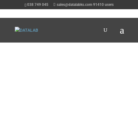
038 749 045
sales@datalabks.com
91410
users
Çmimet dhe
Funksionalitetet e
licencave në PANTHEON
Në këtë listë do ta keni një pasqyrë të çmimeve dhe
funksionaliteteve të të gjitha licencave dhe
aplikacioneve mobilie në PANTHEON. Çmimorja
përfshinë çmimin e blerjes së licencave apo
përdorimin e tyre në PANTHEON Hosting.
Konsulentët ta do të ju ndihmojnë të zgjidhni
licencat e duhura për kompaninë tuaj. Thirrni në 038
749 045.