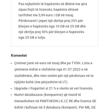
Pas tejkalimit të hapësirës së dhënë me qira
sipas llojit të licencës, hapësira shtesë
tarifohet me 3,99 euro / GB në muaj.
Përdoruesit i jepet një zbritje prej 25% për
blerjen e hapësirës nga 10 GB në 25 GB dhe
një zbritje prej 50% për blerjen e hapësirës
nga 25 GB e tutje.
Komentet
Çmimet janë në euro në muaj dhe pa TVSH. Lista e
çmimeve është e vlefshme nga 01.07.2022 e në
vazhdimësi, dhe vlen vetëm për një përdorues në te
njëjtën kohë (me përjashtim të LT).
Upgrade-i llogaritet si 21 % e vlerës së vet licencës.
Numri databazave (kompanive) që mund të
menaxhohen në PANTHEON LX, LT, RE dhe licenca SE
është i kufizuar në 3 databaza (kompani). Për ME, GE