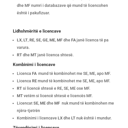
dhe MF numri i databazave që mund të licencohen
është i pakufizuar.
Lidhshmëritë e licencave
LX
,
LT
,
RE
,
SE
,
GE
,
ME
,
MF
dhe
FA
janë licenca të pa
varura.
RT
dhe
MT
janë licenca shtesë.
Kombinimi i licencave
Licenca
FA
mund të kombinohet me SE, ME, apo MF.
Licenca
RE
mund të kombinohet me SE, ME, apo MF.
RT
si licencë shtesë e RE, SE, ME ose MF.
MT
vetëm si licencë shtesë e licencës MF.
Licencat
SE
,
ME
dhe
MF
nuk mund të kombinohen me
njëra-tjetrën
Kombinimi i licencave
LX
dhe
LT
nuk është i mundur.
Zëvendësimi i licencave