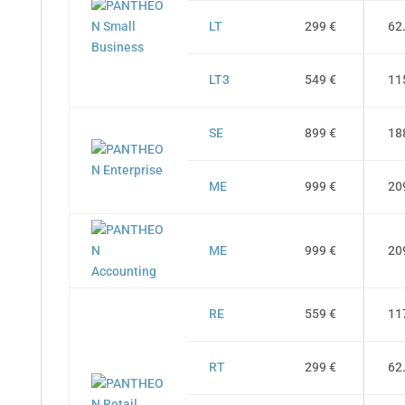
LT
299 €
62
LT3
549 €
11
SE
899 €
18
ME
999 €
20
ME
999 €
20
RE
559 €
11
RT
299 €
62