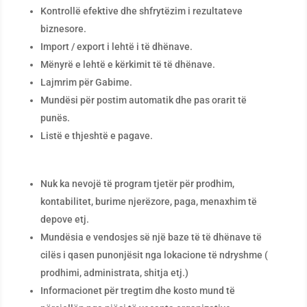
Kontrollë efektive dhe shfrytëzim i rezultateve
biznesore.
Import / export i lehtë i të dhënave.
Mënyrë e lehtë e kërkimit të të dhënave.
Lajmrim për Gabime.
Mundësi për postim automatik dhe pas orarit të
punës.
Listë e thjeshtë e pagave.
Nuk ka nevojë të program tjetër për prodhim,
kontabilitet, burime njerëzore, paga, menaxhim të
depove etj.
Mundësia e vendosjes së një baze të të dhënave të
cilës i qasen punonjësit nga lokacione të ndryshme (
prodhimi, administrata, shitja etj.)
Informacionet për tregtim dhe kosto mund të