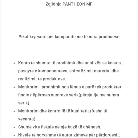
Zgjidhja PANTHEON MF
Pikat kryesore për kompanitë më të mira prodhuese
Konto të shumta të prodhimit dhe analizës së kostos,
pasqyrë e komponenteve, shfrytëzimit material dhe
realizimit të produkteve.
Monitorim i prodhimit nga lënda e parë tek produktet
finale nëpërmes numrave serik(përcjellje me numra
serik).
Monitorim dhe kontrollë të kualitetit (fusha të
veçanta).
Shumë vite fiskale në një bazë të dhënash.
Nivele të ndryshme të autorizimeve për përdoruesit.