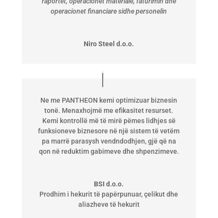
raportet, operacionet materiale, faturimin dhe
operacionet financiare sidhe personelin
Niro Steel d.o.o.
Ne me PANTHEON kemi optimizuar biznesin
tonë. Menaxhojmë me efikasitet resurset.
Kemi kontrollë më të mirë pëmes lidhjes së
funksioneve biznesore në një sistem të vetëm
pa marrë parasysh vendndodhjen, gjë që na
qon në reduktim gabimeve dhe shpenzimeve.
BSI d.o.o.
Prodhim i hekurit të papërpunuar, çelikut dhe
aliazheve të hekurit