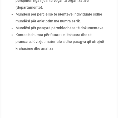
përcjellën nga njësi të veçanta organizative
(departamente).
Mundësi për përcjellje të identeve individuale sidhe
mundësi për enkriptim me numra serik.
Mundësi për pasqyrë përmbledhëse të dokumenteve.
Konto të shumta për faturat e lëshuara dhe të
pranuara, lëvizjet materiale sidhe pasqyra që ofrojnë
krahasime dhe analiza.
Doni të dini se si mund ta
optimizoni prodhimtarinë
tuaj?
Provoni programin PANTHEON dhe binduni.
Plotësoni formularin dhe kontaktoni konsulentët tanë.