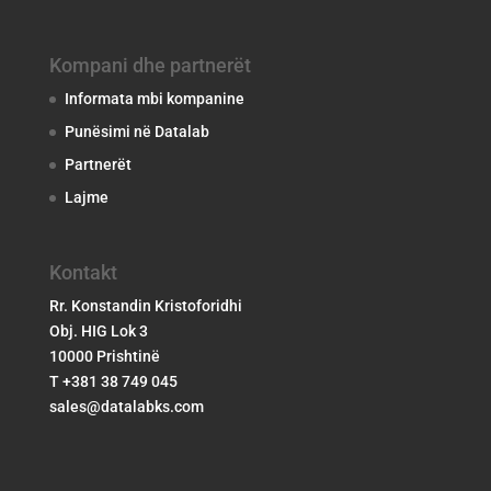
Kompani dhe partnerët
Informata mbi kompanine
Punësimi në Datalab
Partnerët
Lajme
Kontakt
Rr. Konstandin Kristoforidhi
Obj. HIG Lok 3
10000 Prishtinë
T +381 38 749 045
sales@datalabks.com