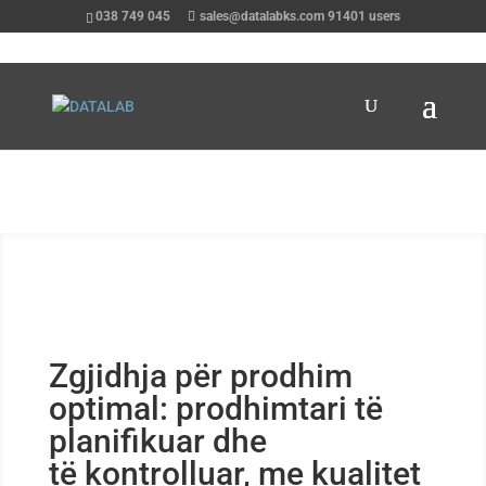
038 749 045
sales@datalabks.com
91401
users
Zgjidhja për prodhim
optimal: prodhimtari të
planifikuar dhe
të kontrolluar, me kualitet