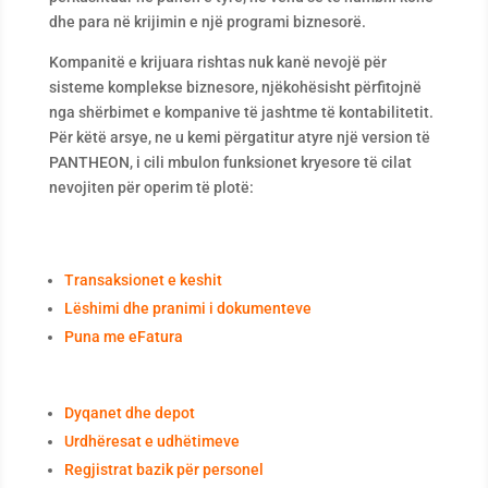
dhe para në krijimin e një programi biznesorë.
Kompanitë e krijuara rishtas nuk kanë nevojë për
sisteme komplekse biznesore, njëkohësisht përfitojnë
nga shërbimet e kompanive të jashtme të kontabilitetit.
Për këtë arsye, ne u kemi përgatitur atyre një version të
PANTHEON, i cili mbulon funksionet kryesore të cilat
nevojiten për operim të plotë:
Transaksionet e keshit
Lëshimi dhe pranimi i dokumenteve
Puna me eFatura
Dyqanet dhe depot
Urdhëresat e udhëtimeve
Regjistrat bazik për personel