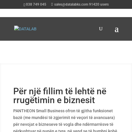
038 749 045
sales@datalabks.com
91420
users
Për një fillim të lehtë në
rrugëtimin e biznesit
PANTHEON Small Business ofron të gjitha funksionet
bazë (me mundësi të zgjerimit në veçori të avancuara)
për nevojat e bizneseve të vogla dhe ndërmarrësve të
përkushtuar në punën e tyre, në vend se të humbni kohë