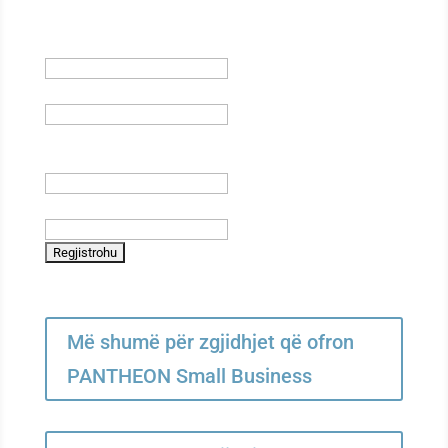
*
indicates required
Emri dhe Mbiemri
Emri i kompanisë
Email
*
Telefoni
Më shumë për zgjidhjet që ofron
PANTHEON Small Business