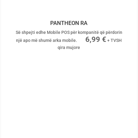
PANTHEON RA
Së shpejti edhe Mobile POS për kompanitë që përdorin
6,99 €
një apo më shumë arka mobile.
+ TVSH
qira mujore
Keni pyetje apo dilema? Ne
jemi këtu për ju!
Konsulentët tanë kanë kënaqësinë që të ju përgjigjen
pyetjeve tuaja sidhe të punojnë me ju për të gjetur
zgjidhjen më të mirë për biznesin tuaj.
Plotësoni formularin, konsulencë falas.