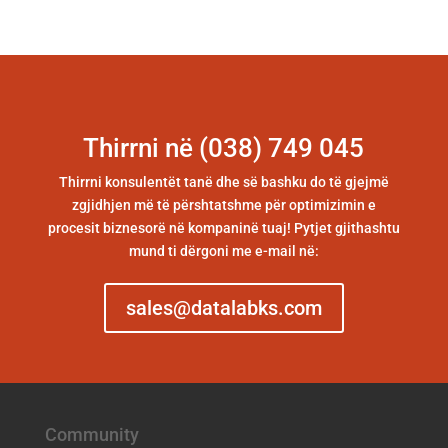
Thirrni në (038) 749 045
Thirrni konsulentët tanë dhe së bashku do të gjejmë
zgjidhjen më të përshtatshme për optimizimin e
procesit biznesorë në kompaninë tuaj! Pytjet gjithashtu
mund ti dërgoni me e-mail në:
sales@datalabks.com
Community