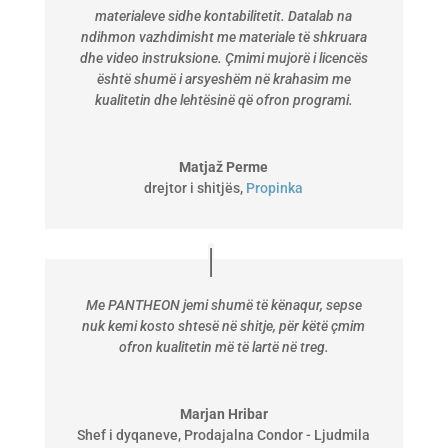
materialeve sidhe kontabilitetit. Datalab na
ndihmon vazhdimisht me materiale të shkruara
dhe video instruksione. Çmimi mujorë i licencës
është shumë i arsyeshëm në krahasim me
kualitetin dhe lehtësinë që ofron programi.
Matjaž Perme
drejtor i shitjës
,
Propinka
Me PANTHEON jemi shumë të kënaqur, sepse
nuk kemi kosto shtesë në shitje, për këtë çmim
ofron kualitetin më të lartë në treg.
Marjan Hribar
Shef i dyqaneve
,
Prodajalna Condor - Ljudmila