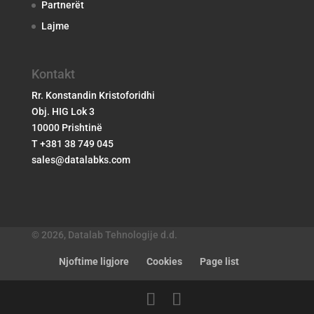
Partnerët
Lajme
Kontakt
Rr. Konstandin Kristoforidhi
Obj. HIG Lok 3
10000 Prishtinë
T +381 38 749 045
sales@datalabks.com
© 2026, Datalab Tehnologije d.d.
Njoftime ligjore
Cookies
Page list