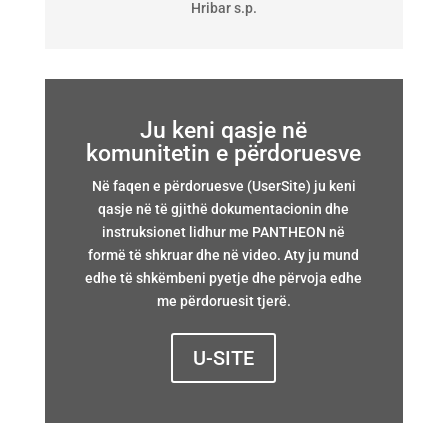
Hribar s.p.
Ju keni qasje në
komunitetin e përdoruesve
Në faqen e përdoruesve (UserSite) ju keni
qasje në të gjithë dokumentacionin dhe
instruksionet lidhur me PANTHEON në
formë të shkruar dhe në video. Aty ju mund
edhe të shkëmbeni pyetje dhe përvoja edhe
me përdoruesit tjerë.
U-SITE